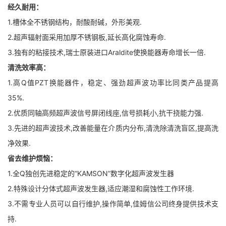
经久耐用：
1.槽体全不锈钢结构，耐酸耐碱，外形美观.
2.超声辐射面采用加厚不锈钢板,延长高化腐蚀寿命.
3.独有的粘接技术,瑞士原装进口Araldite使换能器寿命增长一倍.
清洗效率高：
1.高Q值PZT换能器件，稳定、强劲超声波功率比同类产品提高
35%.
2.优质同轴高频超声波信号屏闭线座,信号损耗小,抗干挠能力强.
3.先进的超声波技术,改善能量在介质内分布,清洗除清洗盲区,提高洗
净效果.
省去维护烦恼：
1.全Q独创先进稳定的“KAMSON”数字化超声波发生器
2.特殊设计分体式超声波发生器,适应潮湿和腐蚀性工作环境.
3.不需专业人员可以自行维护,操作简单,佳姆信公司终身提供技术支
持.