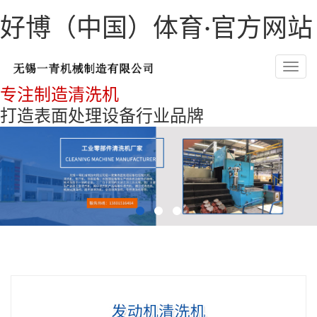
好博（中国）体育·官方网站
Toggl
navig
专注制造清洗机
打造表面处理设备行业品牌