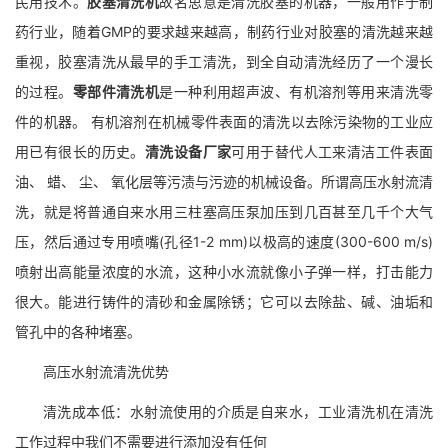
民用技术。
胶塞清洗机
故名思意是清洗胶塞的机器，一般用作于制
药行业，随着GMP的要求越来越高，制药行业对胶塞的清洗越来越
重视，胶塞清洗从最早的手工清洗，到全自动清洗经历了一个漫长
的过程。
零部件清洗机
是一种利用超声波、有机溶剂等用来清洗零
件的机器。 有机溶剂在机械零件表面的清洗以去除污染物的工业应
用已有很长的历史。
清洗设备厂家
可用于替代人工来清洁工件表面
油、 蜡、 尘、 氧化层等污渍与污迹的机械设备。所谓高压水射流清
洗，就是将普通自来水用三柱塞高压泵加压到几百甚至几千个大气
压，然后通过专用喷嘴(孔径1-2 mm)以极高的速度(300-600 m/s)
喷射出高能量浓度的水流，这种小水流就像小子弹一样，打击能力
很大。能进行铸件的清砂和金属除锈；它可以去除盐、碱、油垢和
管孔中的各种堵塞。
高压水射流清洗优势
清洗成本低：水射流使用的介质是自来水，工业清洗机在清洗
工作过程中我们不需要进行添加没有任何