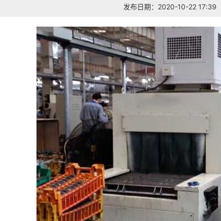
发布日期：2020-10-22 17:39