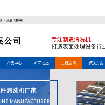
超声波清洗机等!
专注制造清洗机
打造表面处理设备行
产品中心
新闻动态
工程案例
解决方案