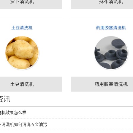
萝卜清洗机
抹布清洗机
土豆清洗机
药用胶塞清洗机
资讯
洗机效果怎么样
业清洗机如何清洗五金油污