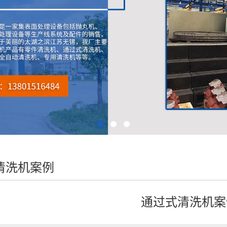
清洗机案例
通过式清洗机案